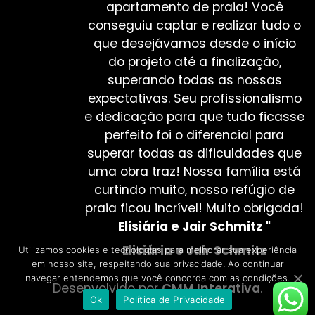
apartamento de praia! Você
conseguiu captar e realizar tudo o
que desejávamos desde o início
do projeto até a finalização,
superando todas as nossas
expectativas. Seu profissionalismo
e dedicação para que tudo ficasse
perfeito foi o diferencial para
superar todas as dificuldades que
uma obra traz! Nossa família está
curtindo muito, nosso refúgio de
praia ficou incrível! Muito obrigada!
Elisiária e Jair Schmitz
"
Elisiária e Jair Schmitz
Utilizamos cookies e tecnologias para melhorar sua experiência
em nosso site, respeitando sua privacidade. Ao continuar
navegar entendemos que você concorda com as condições.
Desenvolvido por
CMM Interativa
.
Ok
Política de Privacidade